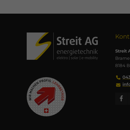
Kont
Streit
Bramen
8184 
043
inf