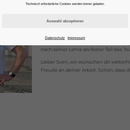
Technisch erforderliche Cookies werden immer geladen.
Mit grosser Freude gratulieren wir 
Lehrabschlussprüfung und das mit de
Diese Leistung verdient grosses Lob
Datenschutz
Impressum
Fachkompetenz. Wir sind stolz auf ihn
nach seiner Lehre als fester Teil des T
Lieber Sven, wir wünschen dir weiterh
Freude an deiner Arbeit. Schön, dass d