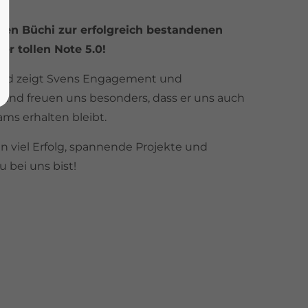
Sven Büchi zur erfolgreich bestandenen
r tollen Note 5.0!
 und zeigt Svens Engagement und
 und freuen uns besonders, dass er uns auch
eams erhalten bleibt.
in viel Erfolg, spannende Projekte und
u bei uns bist!