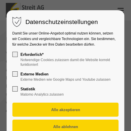
Datenschutzeinstellungen
Damit Sie unser Online-Angebot optimal nutzen können, setzen
Projektphasen
wir Cookies und vergleichbare Technologien ein. Sie bestimmen,
für welche Zwecke wir Ihre Daten bearbeiten dürfen.
Von der ersten Planung bis zur langfristigen
Erforderlich*
Notwendige Cookies zulassen damit die Website korrekt
Optimierung – wir begleiten Sie Schritt für Schritt
funktioniert
auf dem Weg zu Ihrer massgeschneiderten
Externe Medien
Photovoltaikanlage. Unser strukturierter
Externe Medien wie Google Maps und Youtube zulassen
Projektablauf stellt sicher, dass alle Aspekte
Statistik
sorgfältig durchdacht und optimal umgesetzt
Matomo Analytics zulassen
werden. So garantieren wir höchste Effizienz und
eine nachhaltige Nutzung Ihrer Solarenergie.