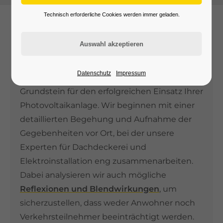
Technisch erforderliche Cookies werden immer geladen.
Vorprojektphase
Der erste Schritt zu Ihrer PV-Anlage
Datenschutz
Impressum
In der Vorprojektphase legen wir den
Grundstein für den erfolgreichen Einsatz Ihrer
Photovoltaikanlage. Wir beginnen mit einer
detaillierten Begehung und Aufnahme der
Gegebenheiten vor Ort, bei der unsere
Experten für Dachdeckerei und
Elektroinstallation eng zusammenarbeiten.
Dabei analysieren wir auch mögliche
Reflexionen und Blendwirkungen
, um
sicherzustellen, dass weder Anwohner noch
Verkehrsteilnehmer beeinträchtigt werden.