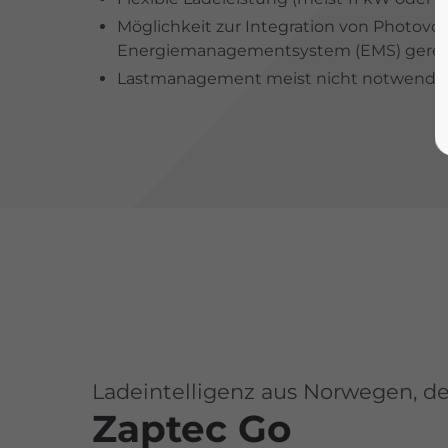
Möglichkeit zur Integration von Photovol
Energiemanagementsystem (EMS) gereg
Lastmanagement meist nicht notwendig, 
Lade­intelligenz aus Norwegen, d
Zaptec Go