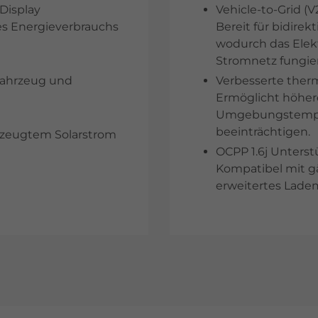
 Display
Vehicle-to-Grid (
s Energieverbrauchs
Bereit für bidirek
wodurch das Elekt
Stromnetz fungie
 Fahrzeug und
Verbesserte ther
Ermöglicht höher
Umgebungstempera
beeinträchtigen.
erzeugtem Solarstrom
OCPP 1.6j Unters
Kompatibel mit 
erweitertes Lad