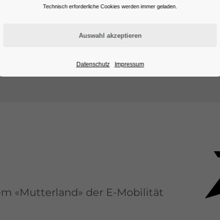
Technisch erforderliche Cookies werden immer geladen.
taikanlagen, um selbst erzeugten Strom zu nutzen. Die L
elt.
da nur ein Nutzer vorhanden ist.
Datenschutz
Impressum
em «Mutterland» der E-Mobilität