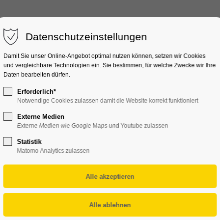
ektro
Solar
E-Mobility
Wärmepumpe
Datenschutzeinstellungen
Damit Sie unser Online-Angebot optimal nutzen können, setzen wir Cookies
und vergleichbare Technologien ein. Sie bestimmen, für welche Zwecke wir Ihre
Daten bearbeiten dürfen.
Erforderlich*
Notwendige Cookies zulassen damit die Website korrekt funktioniert
den – die Wallbox für Ihr Eigenheim
aus
Externe Medien
Externe Medien wie Google Maps und Youtube zulassen
Statistik
Matomo Analytics zulassen
rofahrzeug komfortabel und effizient direkt zu Hause. Da
otovoltaikanlage passt sich die Ladestation optimal an 
gentümer genutzt.
2 kW), je nach Elektroinstallation und Bedarf.