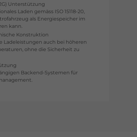
V2G) Unterstützung
tionales Laden gemäss ISO 15118-20,
rofahrzeug als Energiespeicher im
ren kann.
mische Konstruktion
e Ladeleistungen auch bei höheren
turen, ohne die Sicherheit zu
tützung
gängigen Backend-Systemen für
emanagement.